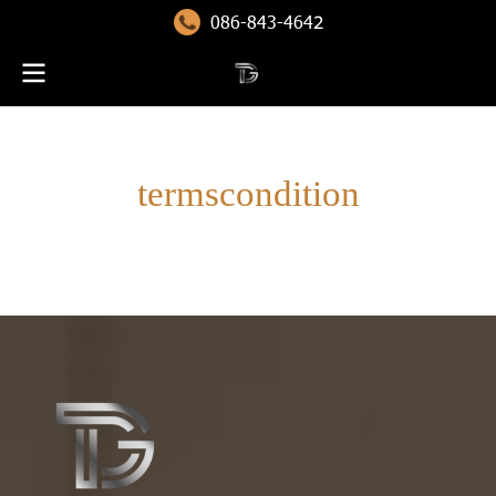
086-843-464
2
termscondition